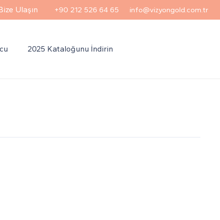
Bize Ulaşın
+90 212 526 64 65
info@vizyongold.com.tr
Ucu
2025 Kataloğunu İndirin