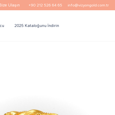
Bize Ulaşın
+90 212 526 64 65
info@vizyongold.com.tr
Ucu
2025 Kataloğunu İndirin